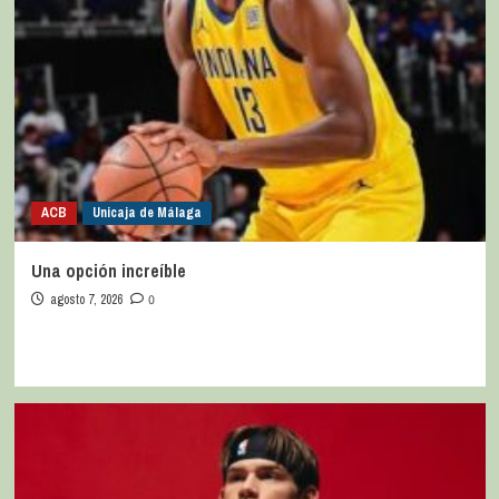
ACB
Unicaja de Málaga
Una opción increíble
agosto 7, 2026
0