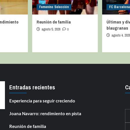
Femenino Selección
FC Barcelon
endimiento
Reunión de familia
Últimas y d
blaugranas
agosto 5, 2026
0
agosto 4, 202
Entradas recientes
C
Experiencia para seguir creciendo
Joana Navarro: rendimiento en pista
Reunión de familia