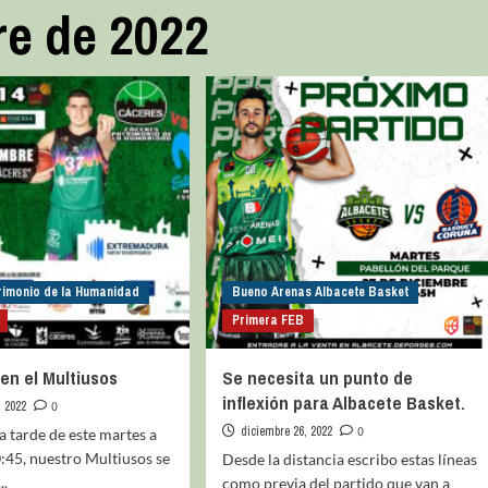
re de 2022
rimonio de la Humanidad
Bueno Arenas Albacete Basket
Primera FEB
 en el Multiusos
Se necesita un punto de
inflexión para Albacete Basket.
, 2022
0
diciembre 26, 2022
0
la tarde de este martes a
0:45, nuestro Multiusos se
Desde la distancia escribo estas líneas
..
como previa del partido que van a