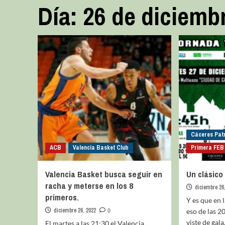
Día:
26 de diciemb
Cáceres Pat
ACB
Valencia Basket Club
Primera FEB
Valencia Basket busca seguir en
Un clásico
racha y meterse en los 8
diciembre 26
primeros.
Y es que en 
diciembre 26, 2022
0
eso de las 2
viste de gala.
El martes a las 21:30 el Valencia