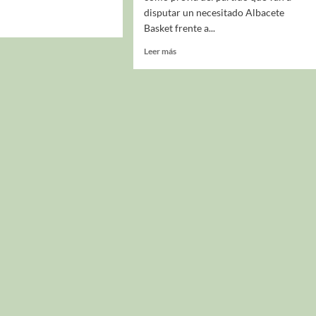
disputar un necesitado Albacete
Basket frente a...
Leer más
La entrevista bTactic
La entrevista bTactic
mayo 7, 2026
0
Nos hacemos mayores. Vamos creciendo. Tanto así
que el próximo 20 de mayo celebramos nuestro
cuarto cumpleaños. Y todo crecimiento conlleva
sus cambios. Cambio que...
Leer más