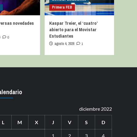
a
Primera FEB
iversas novedades
Kaspar Treier, el ‘cuatro’
abierto para el Movistar
Estudiantes
6
0
agosto 4, 2026
1
alendario
diciembre 2022
L
M
X
J
V
S
D
1
2
3
4