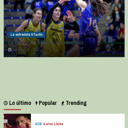
La entrevista bTactic
La entrevista bTactic: Lourdes Ruiz
julio 11, 2026
0
Lo último
Popular
Trending
ACB
iLerna Lleida