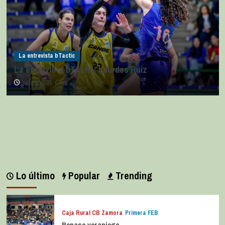
La entrevista bTactic
La entrevista bTactic: Lourdes Ruiz
julio 11, 2026
0
Lo último
Popular
Trending
Caja Rural CB Zamora
Primera FEB
Repaso veraniego