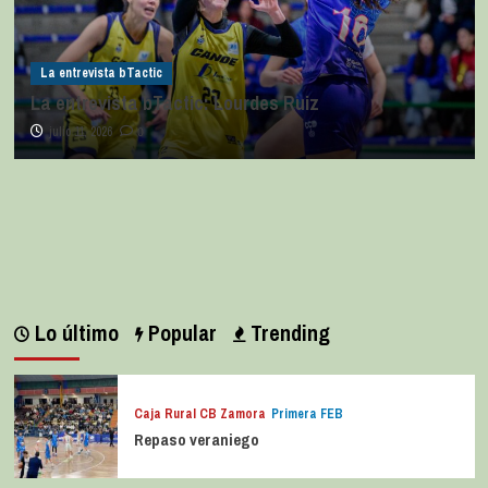
La entrevista bTactic
La entrevista bTactic: Lourdes Ruiz
julio 11, 2026
0
Lo último
Popular
Trending
Caja Rural CB Zamora
Primera FEB
Repaso veraniego