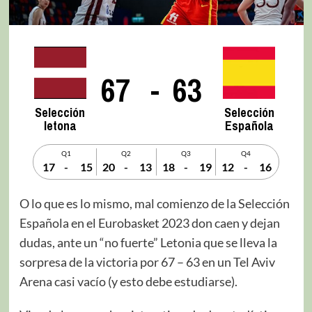
67
-
63
Selección
Selección
letona
Española
Q1
Q2
Q3
Q4
17
-
15
20
-
13
18
-
19
12
-
16
O lo que es lo mismo, mal comienzo de la Selección
Española en el Eurobasket 2023 don caen y dejan
dudas, ante un “no fuerte” Letonia que se lleva la
sorpresa de la victoria por 67 – 63 en un Tel Aviv
Arena casi vacío (y esto debe estudiarse).