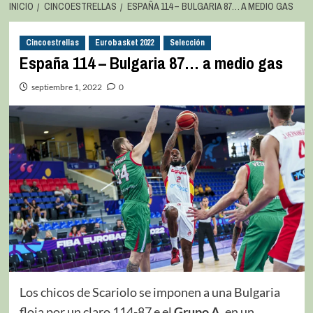
INICIO
CINCOESTRELLAS
ESPAÑA 114 – BULGARIA 87… A MEDIO GAS
Cincoestrellas
Eurobasket 2022
Selección
España 114 – Bulgaria 87… a medio gas
septiembre 1, 2022
0
Los chicos de Scariolo se imponen a una Bulgaria
floja por un claro 114-87 e el
Grupo A
, en un