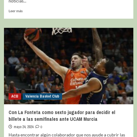
noticias...
Leer más
ACB
Valencia Basket Club
Con La Fonteta como sexto jugador para decidir el
billete a las semifinales ante UCAM Murcia
mayo 24, 2024
0
Hasta encontrar algún colaborador que nos ayude a cubrir las