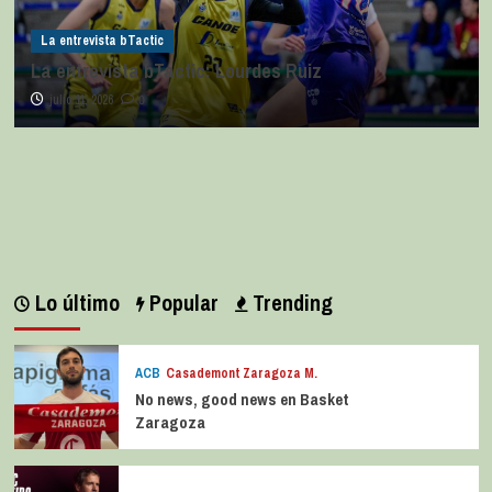
La entrevista bTactic
La entrevista bTactic: Lourdes Ruiz
julio 11, 2026
0
Lo último
Popular
Trending
ACB
Casademont Zaragoza M.
No news, good news en Basket
Zaragoza