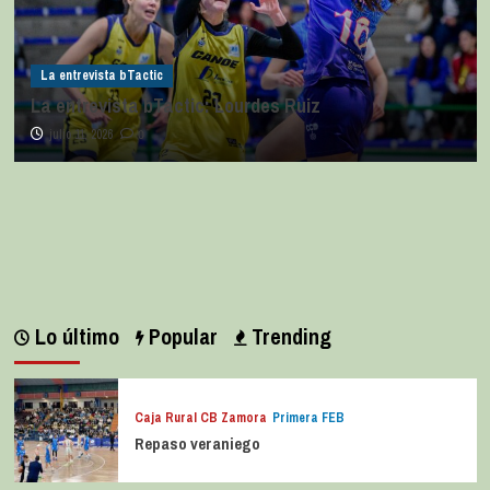
La entrevista bTactic
La entrevista bTactic: Lourdes Ruiz
julio 11, 2026
0
Lo último
Popular
Trending
Caja Rural CB Zamora
Primera FEB
Repaso veraniego