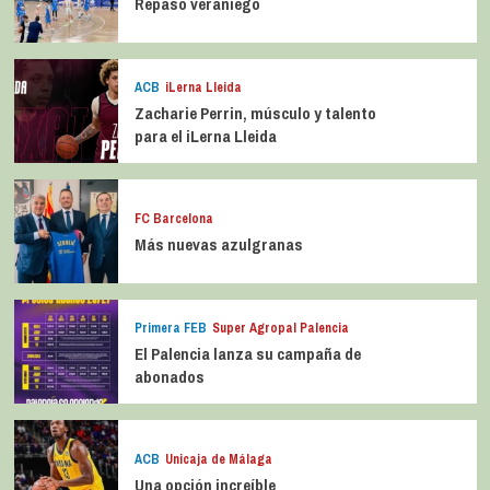
Repaso veraniego
ACB
iLerna Lleida
Zacharie Perrin, músculo y talento
para el iLerna Lleida
FC Barcelona
Más nuevas azulgranas
Primera FEB
Super Agropal Palencia
El Palencia lanza su campaña de
abonados
ACB
Unicaja de Málaga
Una opción increíble