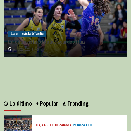
La entrevista bTactic
La entrevista bTactic: Lourdes Ruiz
julio 11, 2026
0
Lo último
Popular
Trending
Caja Rural CB Zamora
Primera FEB