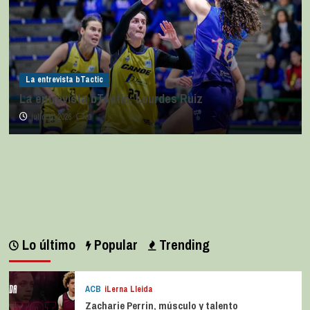
La entrevista bTactic
La entrevista bTactic: Lourdes Ruiz
julio 11, 2026
0
Lo último
Popular
Trending
ACB
iLerna Lleida
Zacharie Perrin, músculo y talento