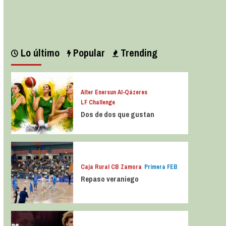
Leer más
Lo último
Popular
Trending
Alter Enersun Al-Qázeres
LF Challenge
Dos de dos que gustan
Caja Rural CB Zamora
Primera FEB
Repaso veraniego