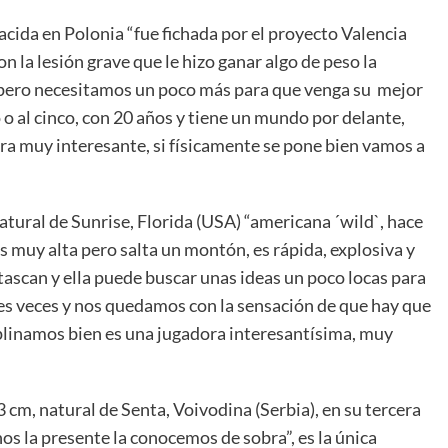
nacida en Polonia “fue fichada por el proyecto Valencia
n la lesión grave que le hizo ganar algo de peso la
pero necesitamos un poco más para que venga su mejor
o o al cinco, con 20 años y tiene un mundo por delante,
ora muy interesante, si físicamente se pone bien vamos a
natural de Sunrise, Florida (USA) “americana ´wild`, hace
s muy alta pero salta un montón, es rápida, explosiva y
tascan y ella puede buscar unas ideas un poco locas para
tes veces y nos quedamos con la sensación de que hay que
ciplinamos bien es una jugadora interesantísima, muy
3 cm, natural de Senta, Voivodina (Serbia), en su tercera
s la presente la conocemos de sobra”, es la única