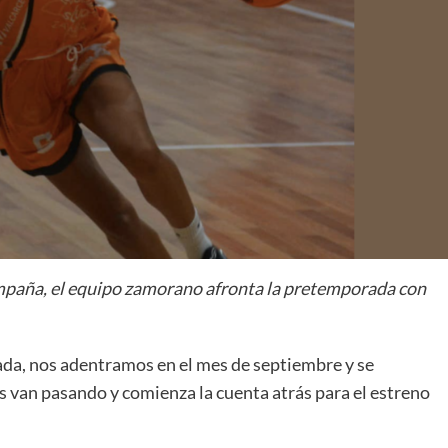
La entrevista bTactic
La entrevista bTactic
mayo 7, 2026
0
Nos hacemos mayores. Vamos creciendo. Tanto así
que el próximo 20 de mayo celebramos nuestro
cuarto cumpleaños. Y todo crecimiento conlleva
ampaña, el equipo zamorano afronta la pretemporada con
sus cambios. Cambio que...
Leer más
ada, nos adentramos en el mes de septiembre y se
as van pasando y comienza la cuenta atrás para el estreno