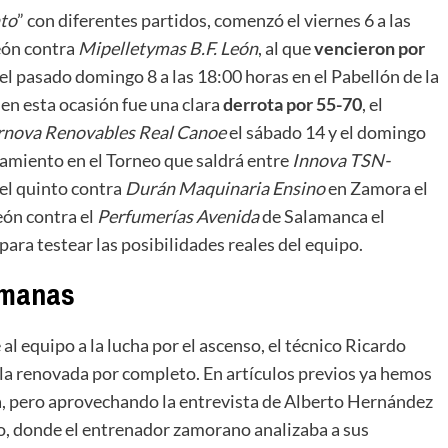
nto
” con diferentes partidos, comenzó el viernes 6 a las
eón contra
Mipelletymas B.F. León
, al que
vencieron por
el pasado domingo 8 a las 18:00 horas en el Pabellón de la
, en esta ocasión fue una clara
derrota por 55-70
, el
rnova Renovables Real Canoe
el sábado 14 y el domingo
tamiento en el Torneo que saldrá entre
Innova TSN-
 el quinto contra
Durán Maquinaria Ensino
en Zamora el
eón contra el
Perfumerías Avenida
de Salamanca el
para testear las posibilidades reales del equipo.
emanas
l equipo a la lucha por el ascenso, el técnico Ricardo
lla renovada por completo. En artículos previos ya hemos
a, pero aprovechando la entrevista de Alberto Hernández
uso, donde el entrenador zamorano analizaba a sus