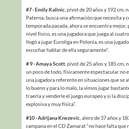
#7 · Emily Kalinic
, pívot de 20 años y 192 cm, 
Paterna, busca una afirmación que necesita y co
temporada pasada, ahora se encuentra mejor, 
nivel físico, es una jugadora que juega al cuatr
llegó a jugar Euroliga en Polonia, es una jugad
escuchar hablar de ella seguramente”.
# 9 · Amaya Scott
, pívot de 25 años y 185 cm, 
un poco de todo, físicamente espectacular no e
una jugadora referente en situaciones que se a
lo bueno y para lo malo, la vimos jugar bastan
traerla y venderle el juego europeo y si la dis
explosiva y muy física”.
#10 · Adrijana Knezevic
, alero de 37 años y 18
campana en el CD Zamarat “no hace falta que no