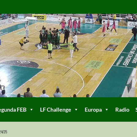
egunda FEB
LF Challenge
Europa
Radio
4/25