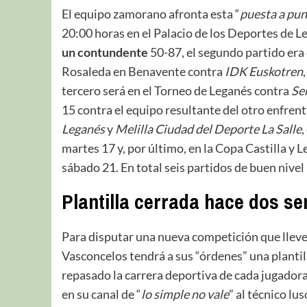
El equipo zamorano afronta esta “
puesta a pu
20:00 horas en el Palacio de los Deportes de L
un contundente
50-87, el segundo partido era 
Rosaleda en Benavente contra
IDK Euskotren
tercero será en el Torneo de Leganés contra
Se
15 contra el equipo resultante del otro enfren
Leganés
y
Melilla Ciudad del Deporte La Salle
,
martes 17 y, por último, en la Copa Castilla y L
sábado 21. En total seis partidos de buen nivel 
Plantilla cerrada hace dos s
Para disputar una nueva competición que lleve a
Vasconcelos tendrá a sus “órdenes” una planti
repasado la carrera deportiva de cada jugador
en su canal de “
lo simple no vale
” al técnico l