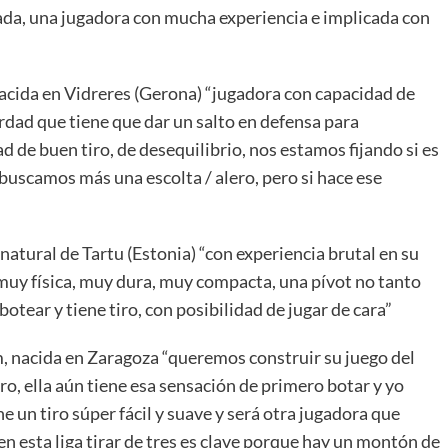
sada, una jugadora con mucha experiencia e implicada con
 nacida en Vidreres (Gerona) “jugadora con capacidad de
erdad que tiene que dar un salto en defensa para
d de buen tiro, de desequilibrio, nos estamos fijando si es
e buscamos más una escolta / alero, pero si hace ese
”
 natural de Tartu (Estonia) “con experiencia brutal en su
 muy física, muy dura, muy compacta, una pívot no tanto
botear y tiene tiro, con posibilidad de jugar de cara”
m, nacida en Zaragoza “queremos construir su juego del
tiro, ella aún tiene esa sensación de primero botar y yo
ne un tiro súper fácil y suave y será otra jugadora que
en esta liga tirar de tres es clave porque hay un montón de