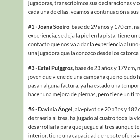
jugadoras, transcribimos sus declaraciones y 
cada una de ellas, veamos a continuación a su
#1 · Joana Soeiro
, base de 29 años y 170 cm, n
experiencia, se deja la piel en la pista, tiene u
contacto que nos va a dar la experiencia al un
una jugadora que la conozco desde los catorce 
#3 · Estel Puiggros
, base de 23 años y 179 cm,
joven que viene de una campaña que no pudo hac
pasan alguna factura, ya ha estado una tempor
hacer una mejora de piernas, pero tiene un tiro 
#6 · Davinia Ángel
, ala-pívot de 20 años y 182 
de traerla al tres, ha jugado al cuatro toda la 
desarrollarla para que juegue al tres aunque te
interior, tiene una capacidad de rebote ofensiv