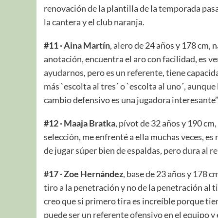
renovación de la plantilla de la temporada pa
la cantera y el club naranja.
#11 · Aina Martín
, alero de 24 años y 178 cm,
anotación, encuentra el aro con facilidad, es v
ayudarnos, pero es un referente, tiene capacida
más `escolta al tres´ o `escolta al uno´, aunqu
cambio defensivo es una jugadora interesante
#12 · Maaja Bratka
, pívot de 32 años y 190 cm,
selección, me enfrenté a ella muchas veces, es
de jugar súper bien de espaldas, pero dura al re
#17 · Zoe Hernández
, base de 23 años y 178 c
tiro a la penetración y no de la penetración al 
creo que si primero tira es increíble porque tie
puede ser un referente ofensivo en el equipo y 