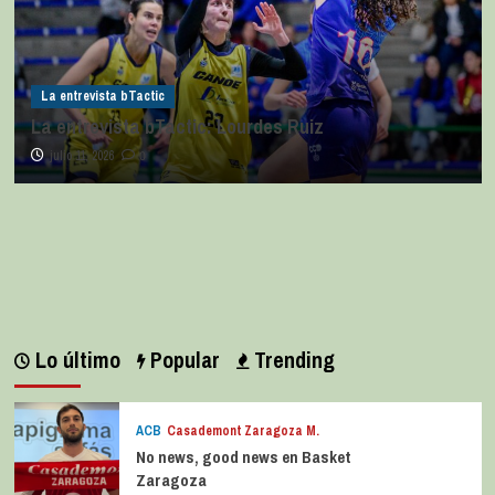
La entrevista bTactic
La entrevista bTactic: Lourdes Ruiz
julio 11, 2026
0
Lo último
Popular
Trending
ACB
Casademont Zaragoza M.
No news, good news en Basket
Zaragoza