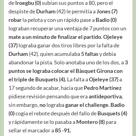
de
Iroegbu (0)
subían sus puntos a 80, pero el
despiste de
Durham
(42) le permitía a
Jones (7)
robar
la pelota y con un rápido pase a
Badio (0)
lograban recuperar una ventaja de 7 puntos con un
mate
a un minuto de finalizar el partido
.
Ojeleye
(37)
lograba ganar dos tiros libres por la falta de
Durham
(42), quien acumulaba
5 faltas
y debía
abandonar la pista. Solo anotaba uno de los dos, a
3
puntos se lograba colocar el Bàsquet Girona con
el triple de Busquets (4).
La falta a
Ojeleye (37)
a
17 segundo de acabar, hacía que
Pedro Martínez
pidiese revisión pensando que era
antideportiva
,
sin embargo,
no
lograba
ganar
el challenge.
Badio
(0)
cogía el rebote después del fallo de
Busquets (4)
y rápidamente se lo pasaba a
Montero (8)
para
sellar el marcador a
85 -91.