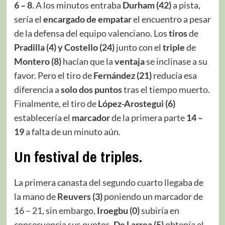
6 – 8
. A los minutos entraba
Durham
(42)
a pista,
sería el
encargado de empatar
el encuentro a pesar
de la defensa del equipo valenciano. Los
tiros
de
Pradilla (4) y Costello (24)
junto con el
triple
de
Montero (8)
hacían que la
ventaja
se inclinase a su
favor. Pero el tiro de
Fernández (21)
reducía esa
diferencia a
solo dos puntos
tras el tiempo muerto.
Finalmente, el tiro de
López-Arostegui (6)
establecería el
marcador
de la primera parte
14 –
19
a falta de un minuto aún.
Un festival de triples.
La primera canasta del segundo cuarto llegaba de
la mano de
Reuvers (3)
poniendo un marcador de
16 – 21, sin embargo,
Iroegbu (0)
subiría en
consecuencia sus puntos.
De Larrea (5)
obtenía el