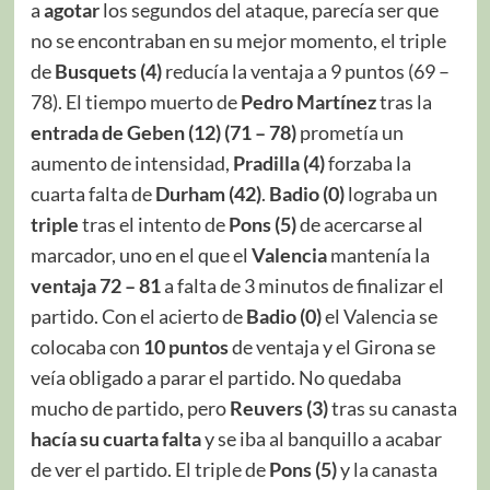
a
agotar
los segundos del ataque, parecía ser que
no se encontraban en su mejor momento, el triple
de
Busquets (4)
reducía la ventaja a 9 puntos (69 –
78). El tiempo muerto de
Pedro Martínez
tras la
entrada de Geben (12) (71 – 78)
prometía un
aumento de intensidad,
Pradilla (4)
forzaba la
cuarta falta de
Durham (42)
.
Badio (0)
lograba un
triple
tras el intento de
Pons (5)
de acercarse al
marcador, uno en el que el
Valencia
mantenía la
ventaja
72 – 81
a falta de 3 minutos de finalizar el
partido. Con el acierto de
Badio (0)
el Valencia se
colocaba con
10 puntos
de ventaja y el Girona se
veía obligado a parar el partido. No quedaba
mucho de partido, pero
Reuvers (3)
tras su canasta
hacía su cuarta falta
y se iba al banquillo a acabar
de ver el partido. El triple de
Pons (5)
y la canasta