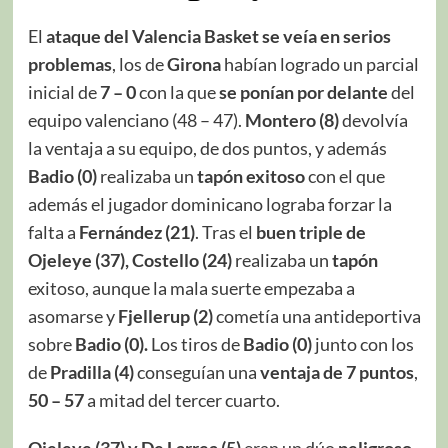
El
ataque del Valencia Basket se veía en serios
problemas
, los de
Girona
habían logrado un parcial
inicial de
7 – 0
con la que
se ponían por delante
del
equipo valenciano (48 – 47).
Montero (8)
devolvía
la ventaja a su equipo, de dos puntos, y además
Badio (0)
realizaba un
tapón exitoso
con el que
además el jugador dominicano lograba forzar la
falta a
Fernández (21)
. Tras el
buen triple de
Ojeleye (37), Costello (24)
realizaba un
tapón
exitoso, aunque la mala suerte empezaba a
asomarse y
Fjellerup (2)
cometía una antideportiva
sobre
Badio (0).
Los tiros de
Badio (0)
junto con los
de
Pradilla (4)
conseguían una
ventaja de 7 puntos
,
50 – 57
a mitad del tercer cuarto.
Ojeleye (37) y De Larrea (5)
eran un dúo
peligroso
,