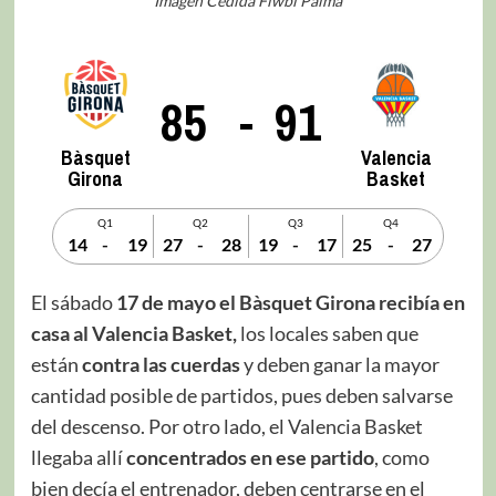
Imagen Cedida Fiwbi Palma
85
-
91
Bàsquet
Valencia
Girona
Basket
Q1
Q2
Q3
Q4
14
-
19
27
-
28
19
-
17
25
-
27
El sábado
17 de mayo el Bàsquet Girona recibía en
casa al Valencia Basket,
los locales saben que
están
contra las cuerdas
y deben ganar la mayor
cantidad posible de partidos, pues deben salvarse
del descenso. Por otro lado, el Valencia Basket
llegaba allí
concentrados en ese partido
, como
bien decía el entrenador, deben centrarse en el