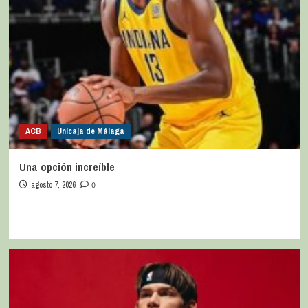
ACB
Unicaja de Málaga
Una opción increíble
agosto 7, 2026
0